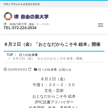
平和と平等を作る未来型生涯学習
堺 自由の泉大学
（愛称：ラ・パリテ）
Me
TEL:072-224-2034
８月２日（金）「おとなだからこそ今 絵本」開催
TOP
日々の出来事
８月２日（金）「おとなだからこそ今 絵本」開催
2024年8月4日
日々の出来事
,
お知らせ
８月２日（金）
午後１：３０～３：３０
文化・芸術
おとなだからこそ今 絵本
JPIC読書アドバイザー
絵本講師 松本 真裕美さん