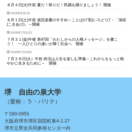
８月４日(火)午前 夏だ！祭りだ！民踊を踊りましょう！ 開催
2026年8月1日
８月１日(土)午前 楽読楽書のすすめ～ことばの“彩(いろどり)”－「深緋
(こきあけ)」～開催
2026年7月31日
７月３１(金)午後 第47回「わたしからの人権メッセージ」を書こ
う！ 一人ひとりの違いが輝く社会へ 開催
2026年7月28日
７月２８日(火）午前 終活は人生を楽しむ準備～これからをもっと軽
やかに生きるために～ 開催
堺 自由の泉大学
（愛称：ラ・パリテ）
〒590-0955
大阪府堺市堺区宿院町東4-1-27
堺市立男女共同参画センター内