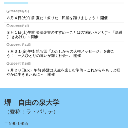
2026年8月4日
８月４日(火)午前 夏だ！祭りだ！民踊を踊りましょう！ 開催
2026年8月1日
８月１日(土)午前 楽読楽書のすすめ～ことばの“彩(いろどり)”－「深緋
(こきあけ)」～開催
2026年7月31日
７月３１(金)午後 第47回「わたしからの人権メッセージ」を書こ
う！ 一人ひとりの違いが輝く社会へ 開催
2026年7月28日
７月２８日(火）午前 終活は人生を楽しむ準備～これからをもっと軽
やかに生きるために～ 開催
堺 自由の泉大学
（愛称：ラ・パリテ）
〒590-0955