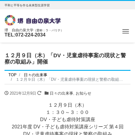
平和と平等を作る未来型生涯学習
堺 自由の泉大学
（愛称：ラ・パリテ）
Me
TEL:072-224-2034
１２月９日（木）「DV・児童虐待事案の現状と警
察の取組み」開催
TOP
日々の出来事
１２月９日（木）「DV・児童虐待事案の現状と警察の取組み」開催
2021年12月9日
日々の出来事
,
お知らせ
１２月９日（木）
１：３０～３：００
DV・子ども虐待対策講座
2021年度 DV・子ども虐待対策講座シリーズ 第４回
DV・児童虐待事案の現状と警察の取組み