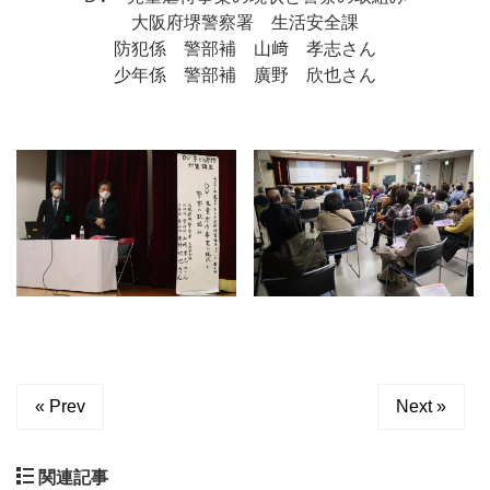
大阪府堺警察署 生活安全課
防犯係 警部補 山﨑 孝志さん
少年係 警部補 廣野 欣也さん
« Prev
Next »
関連記事