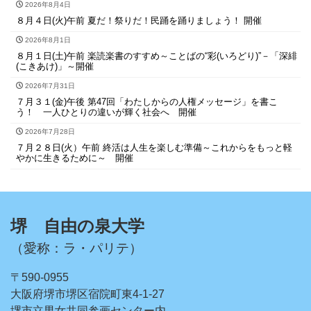
2026年8月4日
８月４日(火)午前 夏だ！祭りだ！民踊を踊りましょう！ 開催
2026年8月1日
８月１日(土)午前 楽読楽書のすすめ～ことばの“彩(いろどり)”－「深緋
(こきあけ)」～開催
2026年7月31日
７月３１(金)午後 第47回「わたしからの人権メッセージ」を書こ
う！ 一人ひとりの違いが輝く社会へ 開催
2026年7月28日
７月２８日(火）午前 終活は人生を楽しむ準備～これからをもっと軽
やかに生きるために～ 開催
堺 自由の泉大学
（愛称：ラ・パリテ）
〒590-0955
大阪府堺市堺区宿院町東4-1-27
堺市立男女共同参画センター内