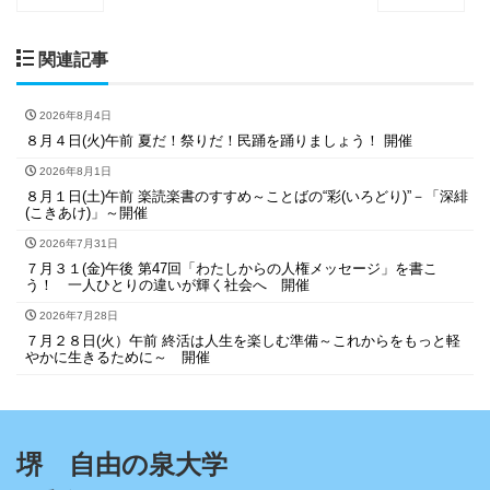
関連記事
2026年8月4日
８月４日(火)午前 夏だ！祭りだ！民踊を踊りましょう！ 開催
2026年8月1日
８月１日(土)午前 楽読楽書のすすめ～ことばの“彩(いろどり)”－「深緋
(こきあけ)」～開催
2026年7月31日
７月３１(金)午後 第47回「わたしからの人権メッセージ」を書こ
う！ 一人ひとりの違いが輝く社会へ 開催
2026年7月28日
７月２８日(火）午前 終活は人生を楽しむ準備～これからをもっと軽
やかに生きるために～ 開催
堺 自由の泉大学