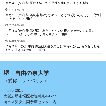
８月４日(火)午前 夏だ！祭りだ！民踊を踊りましょう！ 開催
2026年8月1日
８月１日(土)午前 楽読楽書のすすめ～ことばの“彩(いろどり)”－「深緋
(こきあけ)」～開催
2026年7月31日
７月３１(金)午後 第47回「わたしからの人権メッセージ」を書こ
う！ 一人ひとりの違いが輝く社会へ 開催
2026年7月28日
７月２８日(火）午前 終活は人生を楽しむ準備～これからをもっと軽
やかに生きるために～ 開催
堺 自由の泉大学
（愛称：ラ・パリテ）
〒590-0955
大阪府堺市堺区宿院町東4-1-27
堺市立男女共同参画センター内