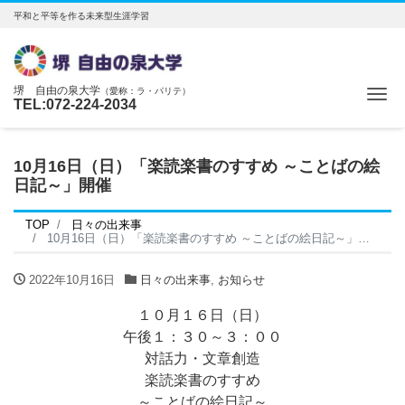
平和と平等を作る未来型生涯学習
堺 自由の泉大学
（愛称：ラ・パリテ）
Me
TEL:072-224-2034
10月16日（日）「楽読楽書のすすめ ～ことばの絵
日記～」開催
TOP
日々の出来事
10月16日（日）「楽読楽書のすすめ ～ことばの絵日記～」開催
2022年10月16日
日々の出来事
,
お知らせ
１０月１６日（日）
午後１：３０～３：００
対話力・文章創造
楽読楽書のすすめ
～ことばの絵日記～