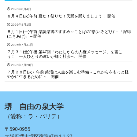
2026年8月4日
８月４日(火)午前 夏だ！祭りだ！民踊を踊りましょう！ 開催
2026年8月1日
８月１日(土)午前 楽読楽書のすすめ～ことばの“彩(いろどり)”－「深緋
(こきあけ)」～開催
2026年7月31日
７月３１(金)午後 第47回「わたしからの人権メッセージ」を書こ
う！ 一人ひとりの違いが輝く社会へ 開催
2026年7月28日
７月２８日(火）午前 終活は人生を楽しむ準備～これからをもっと軽
やかに生きるために～ 開催
堺 自由の泉大学
（愛称：ラ・パリテ）
〒590-0955
大阪府堺市堺区宿院町東4-1-27