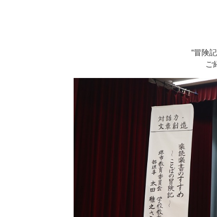
“冒険
ご