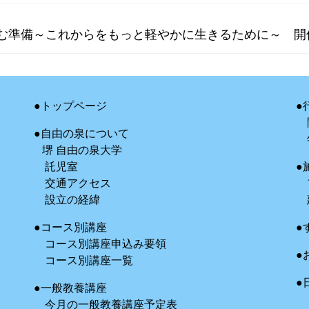
しむ準備～これからをもっと軽やかに生きるために～ 開
●トップページ
●
●自由の泉について
堺 自由の泉大学
託児室
●
交通アクセス
設立の経緯
●コース別講座
●
コース別講座申込み要領
●
コース別講座一覧
●
●一般教養講座
今月の一般教養講座予定表