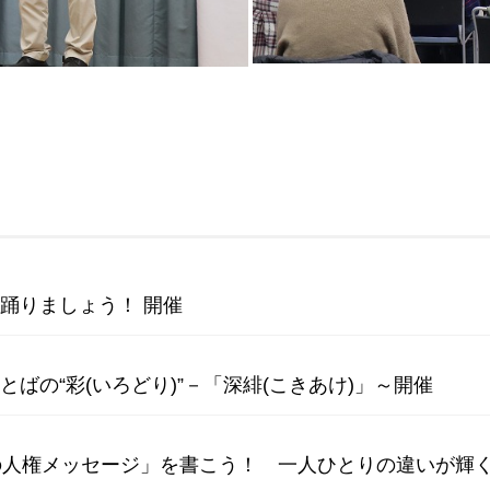
を踊りましょう！ 開催
とばの“彩(いろどり)”－「深緋(こきあけ)」～開催
らの人権メッセージ」を書こう！ 一人ひとりの違いが輝