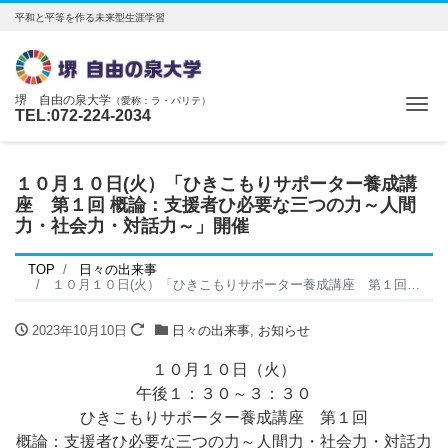
平和と平等を作る未来型生涯学習
堺 自由の泉大学
（愛称：ラ・パリテ）
Me
TEL:072-224-2034
１０月１０日(火）「ひきこもりサポーター養成講
座 第１回 概論：支援者ひ必要な三つの力～人間
力・社会力・対話力～」開催
TOP
日々の出来事
１０月１０日(火）「ひきこもりサポーター養成講座 第１回 概論：支援者ひ必要な三つの力～人間力・社会力・対話力～」開催
2023年10月10日
日々の出来事
,
お知らせ
１０月１０日（火）
午後１：３０～３：３０
ひきこもりサポーター養成講座 第１回
概論：支援者ひ必要な三つの力～人間力・社会力・対話力