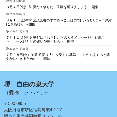
2026年8月4日
８月４日(火)午前 夏だ！祭りだ！民踊を踊りましょう！ 開催
2026年8月1日
８月１日(土)午前 楽読楽書のすすめ～ことばの“彩(いろどり)”－「深緋
(こきあけ)」～開催
2026年7月31日
７月３１(金)午後 第47回「わたしからの人権メッセージ」を書こ
う！ 一人ひとりの違いが輝く社会へ 開催
2026年7月28日
７月２８日(火）午前 終活は人生を楽しむ準備～これからをもっと軽
やかに生きるために～ 開催
堺 自由の泉大学
（愛称：ラ・パリテ）
〒590-0955
大阪府堺市堺区宿院町東4-1-27
堺市立男女共同参画センター内