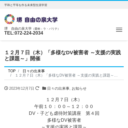
平和と平等を作る未来型生涯学習
堺 自由の泉大学
（愛称：ラ・パリテ）
Me
TEL:072-224-2034
１２月７日（木）「多様なDV被害者 ～支援の実践
と課題～」開催
TOP
日々の出来事
１２月７日（木）「多様なDV被害者 ～支援の実践と課題～」開催
2023年12月7日
日々の出来事
,
お知らせ
１２月７日（木）
午前１０：００～１２：００
DV・子ども虐待対策講座 第４回
多様なDV被害者
～支援の実践と課題～