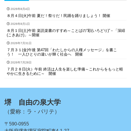
2026年8月4日
８月４日(火)午前 夏だ！祭りだ！民踊を踊りましょう！ 開催
2026年8月1日
８月１日(土)午前 楽読楽書のすすめ～ことばの“彩(いろどり)”－「深緋
(こきあけ)」～開催
2026年7月31日
７月３１(金)午後 第47回「わたしからの人権メッセージ」を書こ
う！ 一人ひとりの違いが輝く社会へ 開催
2026年7月28日
７月２８日(火）午前 終活は人生を楽しむ準備～これからをもっと軽
やかに生きるために～ 開催
堺 自由の泉大学
（愛称：ラ・パリテ）
〒590-0955
大阪府堺市堺区宿院町東4-1-27