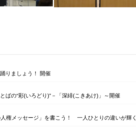
を踊りましょう！ 開催
とばの“彩(いろどり)”－「深緋(こきあけ)」～開催
らの人権メッセージ」を書こう！ 一人ひとりの違いが輝