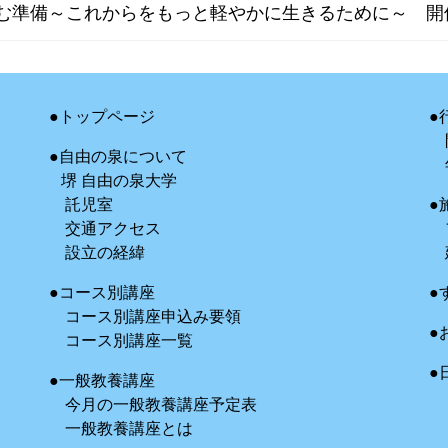
しむ準備～これからをもっと軽やかに生きるために～ 開
●トップページ
●
●自由の泉について
堺 自由の泉大学
託児室
●
交通アクセス
設立の経緯
●コース別講座
●
コース別講座申込み要領
●
コース別講座一覧
●
●一般教養講座
今月の一般教養講座予定表
一般教養講座とは