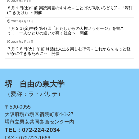
2026年8月1日
８月１日(土)午前 楽読楽書のすすめ～ことばの“彩(いろどり)”－「深緋
(こきあけ)」～開催
2026年7月31日
７月３１(金)午後 第47回「わたしからの人権メッセージ」を書こ
う！ 一人ひとりの違いが輝く社会へ 開催
2026年7月28日
７月２８日(火）午前 終活は人生を楽しむ準備～これからをもっと軽
やかに生きるために～ 開催
堺 自由の泉大学
（愛称：ラ・パリテ）
〒590-0955
大阪府堺市堺区宿院町東4-1-27
堺市立男女共同参画センター内
TEL：072-224-2034
FAX：072-223-1666