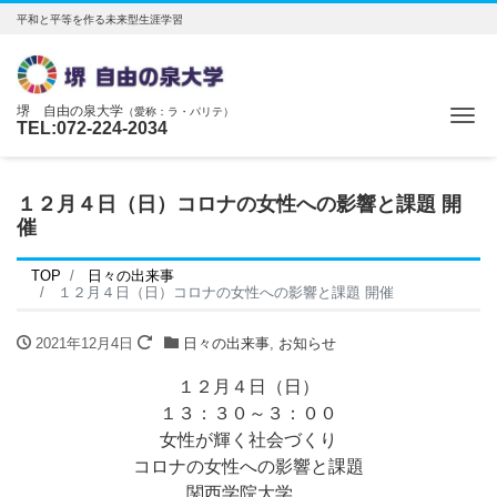
平和と平等を作る未来型生涯学習
堺 自由の泉大学
（愛称：ラ・パリテ）
Me
TEL:072-224-2034
１２月４日（日）コロナの女性への影響と課題 開
催
TOP
日々の出来事
１２月４日（日）コロナの女性への影響と課題 開催
2021年12月4日
日々の出来事
,
お知らせ
１２月４日（日）
１３：３０～３：００
女性が輝く社会づくり
コロナの女性への影響と課題
関西学院大学