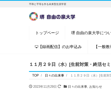
平和と平等を作る未来型生涯学習
トップページ
堺 自由の泉大学につ
【録画配信】のお申込み
【一般教
１１月２９日（水）[生前対策・終活セ
TOP
日々の出来事
１１月２９日（水）[生前対
2023年11月29日
日々の出来事
,
お知らせ