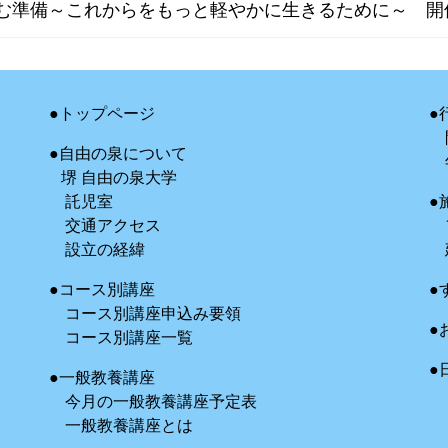
しむ準備～これからをもっと軽やかに生きるために～ 開
●トップページ
●
●自由の泉について
堺 自由の泉大学
託児室
●
交通アクセス
設立の経緯
●コース別講座
●
コース別講座申込み要領
●
コース別講座一覧
●
●一般教養講座
今月の一般教養講座予定表
一般教養講座とは