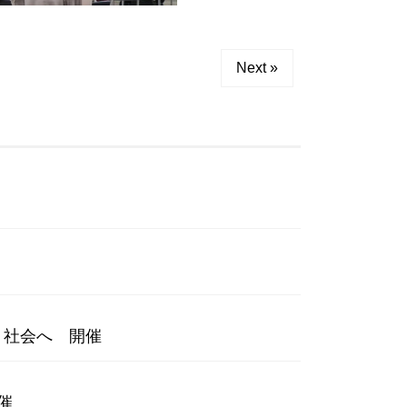
Next »
く社会へ 開催
催