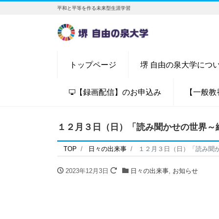
平和と平等を作る未来型生涯学習
トップページ
堺 自由の泉大学につ
【録画配信】のお申込み
【一般教
１２月３日（日）「読み聞かせの世界～
TOP
日々の出来事
１２月３日（日）「読み聞
2023年12月3日
日々の出来事
,
お知らせ