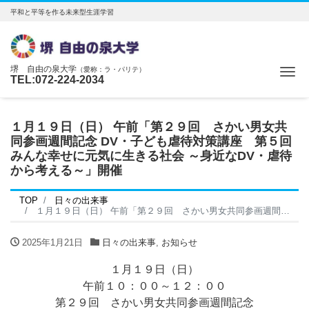
平和と平等を作る未来型生涯学習
堺 自由の泉大学
（愛称：ラ・パリテ）
Me
TEL:072-224-2034
１月１９日（日） 午前「第２９回 さかい男女共
同参画週間記念 DV・子ども虐待対策講座 第５回
みんな幸せに元気に生きる社会 ～身近なDV・虐待
から考える～」開催
TOP
日々の出来事
１月１９日（日） 午前「第２９回 さかい男女共同参画週間記念 DV・子ども虐待対策講座 第５回 みんな幸せに元気に生きる社会 ～身近なDV・虐待から考える～」開催
2025年1月21日
日々の出来事
,
お知らせ
１月１９日（日）
午前１０：００～１２：００
第２９回 さかい男女共同参画週間記念