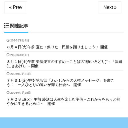
« Prev
Next »
関連記事
2026年8月4日
８月４日(火)午前 夏だ！祭りだ！民踊を踊りましょう！ 開催
2026年8月1日
８月１日(土)午前 楽読楽書のすすめ～ことばの“彩(いろどり)”－「深緋
(こきあけ)」～開催
2026年7月31日
７月３１(金)午後 第47回「わたしからの人権メッセージ」を書こ
う！ 一人ひとりの違いが輝く社会へ 開催
2026年7月28日
７月２８日(火）午前 終活は人生を楽しむ準備～これからをもっと軽
やかに生きるために～ 開催