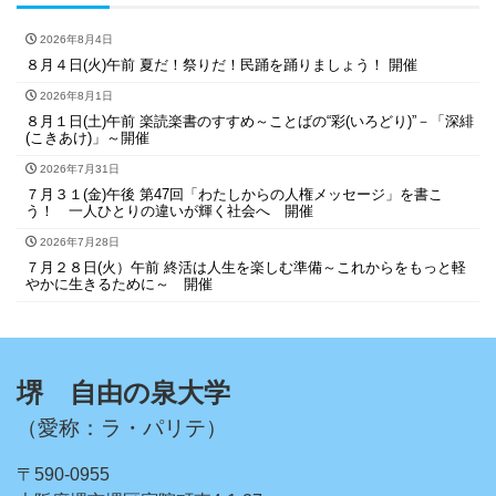
2026年8月4日
８月４日(火)午前 夏だ！祭りだ！民踊を踊りましょう！ 開催
2026年8月1日
８月１日(土)午前 楽読楽書のすすめ～ことばの“彩(いろどり)”－「深緋
(こきあけ)」～開催
2026年7月31日
７月３１(金)午後 第47回「わたしからの人権メッセージ」を書こ
う！ 一人ひとりの違いが輝く社会へ 開催
2026年7月28日
７月２８日(火）午前 終活は人生を楽しむ準備～これからをもっと軽
やかに生きるために～ 開催
堺 自由の泉大学
（愛称：ラ・パリテ）
〒590-0955