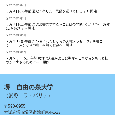
2026年8月4日
８月４日(火)午前 夏だ！祭りだ！民踊を踊りましょう！ 開催
2026年8月1日
８月１日(土)午前 楽読楽書のすすめ～ことばの“彩(いろどり)”－「深緋
(こきあけ)」～開催
2026年7月31日
７月３１(金)午後 第47回「わたしからの人権メッセージ」を書こ
う！ 一人ひとりの違いが輝く社会へ 開催
2026年7月28日
７月２８日(火）午前 終活は人生を楽しむ準備～これからをもっと軽
やかに生きるために～ 開催
堺 自由の泉大学
（愛称：ラ・パリテ）
〒590-0955
大阪府堺市堺区宿院町東4-1-27