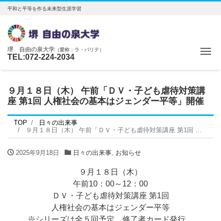
平和と平等を作る未来型生涯学習
堺 自由の泉大学
（愛称：ラ・パリテ）
Me
TEL:072-224-2034
９月１８日（木） 午前「ＤＶ・子ども虐待対策講
座 第1回 人権社会の基本はジェンダー平等」開催
TOP
日々の出来事
９月１８日（木） 午前「ＤＶ・子ども虐待対策講座 第1回 人権社会の基本はジェンダー平等」開催
2025年9月18日
日々の出来事
,
お知らせ
９月１８日（木）
午前10：00～12：00
ＤＶ・子ども虐待対策講座 第1回
人権社会の基本はジェンダー平等
※シリーズは全５回予定、修了者カード発行。